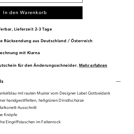
In den Warenkorb
ferbar, Lieferzeit 2-3 Tage
se Rücksendung aus Deutschland / Österreich
Rechnung mit Klarna
utschein für den Änderungsschneider.
Mehr erfahren
ls
dunkelblau mit rauten Muster vom Designer Label Gottseidank
iner handgestiffelten, hellgrünen Dirndlschürze
Balkonett-Ausschnitt
ne Knöpfe
che Eingriffstaschen im Faltenrock
: