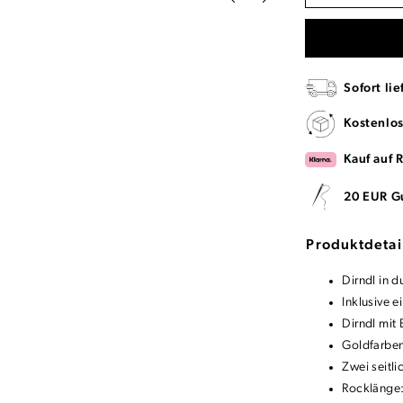
Sofort lie
Kostenlo
Kauf auf 
20 EUR G
Produktdetai
Dirndl in 
Inklusive e
Dirndl mit 
Goldfarbe
Zwei seitli
Rocklänge