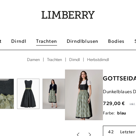
t
Dirndl
Trachten
Dirndlblusen
Bodies
|
|
|
Herbstdirndl
Damen
Trachten
Dirndl
GOTTSEID
Dunkelblaues D
729,00 €
inkl
Farbe:
blau
42
Letzter