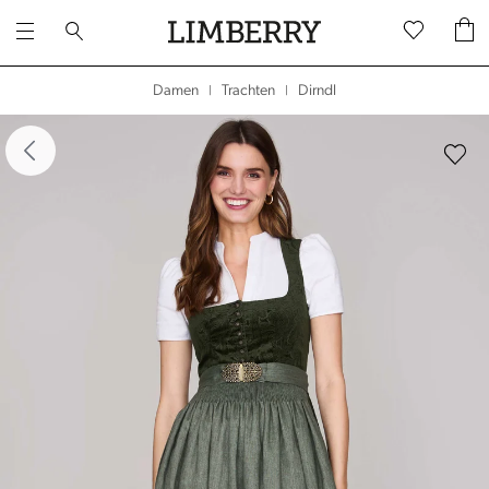
Dirndl
Damen
Trachten
|
|
dergalerie überspringen