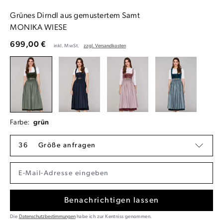
Grünes Dirndl aus gemustertem Samt
MONIKA WIESE
699,00 €
inkl. MwSt.
zzgl. Versandkosten
Farbe:
grün
36
Größe anfragen
Benachrichtigen lassen
Die
Datenschutzbestimmungen
habe ich zur Kentniss genommen.