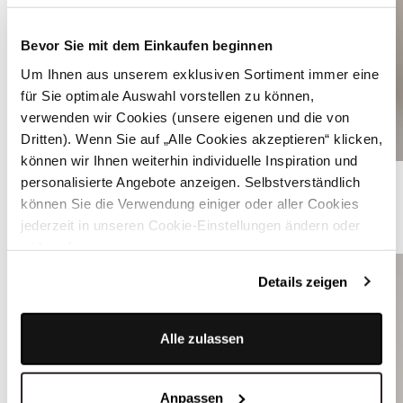
Bevor Sie mit dem Einkaufen beginnen
Um Ihnen aus unserem exklusiven Sortiment immer eine
für Sie optimale Auswahl vorstellen zu können,
verwenden wir Cookies (unsere eigenen und die von
Dritten). Wenn Sie auf „Alle Cookies akzeptieren“ klicken,
können wir Ihnen weiterhin individuelle Inspiration und
Dirndl in Rosa mit Hahnetrittmuster am Rock - MONIKA LOTUSROSA
personalisierte Angebote anzeigen. Selbstverständlich
können Sie die Verwendung einiger oder aller Cookies
jederzeit in unseren Cookie-Einstellungen ändern oder
ÄHNLICHE DIRNDLBLUSEN
widerrufen.
Details zeigen
Alle zulassen
Anpassen