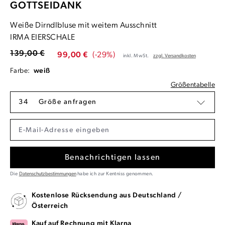
GOTTSEIDANK
Weiße Dirndlbluse mit weitem Ausschnitt
IRMA EIERSCHALE
139,00 €
99,00 €
(-29%)
inkl. MwSt.
zzgl. Versandkosten
Farbe:
weiß
Größentabelle
34
Größe anfragen
Benachrichtigen lassen
Die
Datenschutzbestimmungen
habe ich zur Kentniss genommen.
Kostenlose Rücksendung aus Deutschland /
Österreich
Kauf auf Rechnung mit Klarna