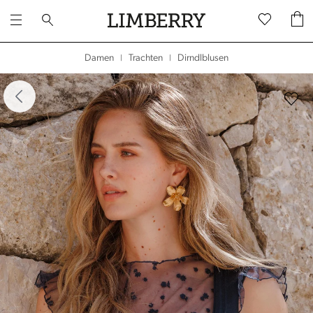
Dirndlblusen
Damen
Trachten
|
|
dergalerie überspringen