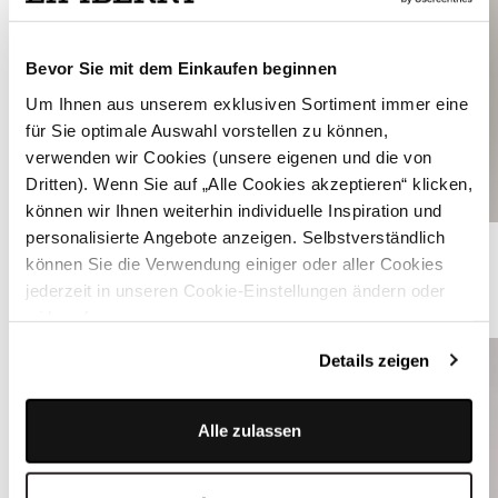
Bevor Sie mit dem Einkaufen beginnen
Um Ihnen aus unserem exklusiven Sortiment immer eine
für Sie optimale Auswahl vorstellen zu können,
verwenden wir Cookies (unsere eigenen und die von
Dritten). Wenn Sie auf „Alle Cookies akzeptieren“ klicken,
können wir Ihnen weiterhin individuelle Inspiration und
personalisierte Angebote anzeigen. Selbstverständlich
Navyblaues Dirndl mit Velours-Mieder - FLEUR MARITIME BLUE
können Sie die Verwendung einiger oder aller Cookies
jederzeit in unseren Cookie-Einstellungen ändern oder
ÄHNLICHE PRODUKTE
widerrufen.
Details zeigen
Alle zulassen