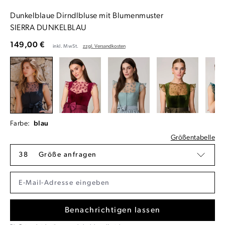
Dunkelblaue Dirndlbluse mit Blumenmuster
SIERRA DUNKELBLAU
149,00 €
inkl. MwSt.
zzgl. Versandkosten
Farbe:
blau
Größentabelle
38
Größe anfragen
Benachrichtigen lassen