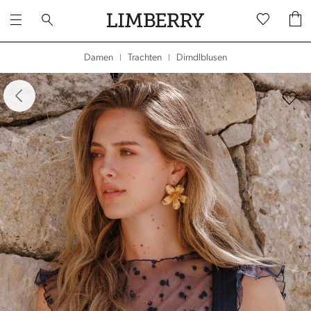
Dirndlblusen
Damen
Trachten
|
|
dergalerie überspringen