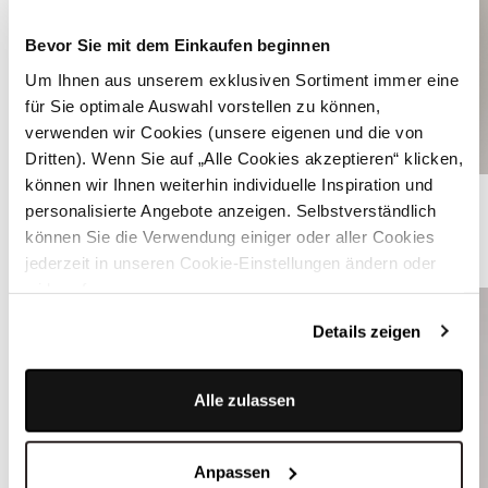
Bevor Sie mit dem Einkaufen beginnen
Um Ihnen aus unserem exklusiven Sortiment immer eine
für Sie optimale Auswahl vorstellen zu können,
verwenden wir Cookies (unsere eigenen und die von
Dritten). Wenn Sie auf „Alle Cookies akzeptieren“ klicken,
können wir Ihnen weiterhin individuelle Inspiration und
Navyblaues Dirndl mit Velours-Mieder - FLEUR MARITIME BLUE
personalisierte Angebote anzeigen. Selbstverständlich
können Sie die Verwendung einiger oder aller Cookies
ÄHNLICHE PRODUKTE
jederzeit in unseren Cookie-Einstellungen ändern oder
widerrufen.
Details zeigen
Alle zulassen
Anpassen