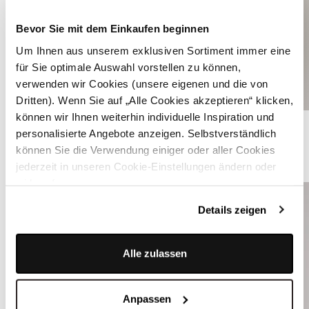
Bevor Sie mit dem Einkaufen beginnen
Um Ihnen aus unserem exklusiven Sortiment immer eine
für Sie optimale Auswahl vorstellen zu können,
verwenden wir Cookies (unsere eigenen und die von
Dritten). Wenn Sie auf „Alle Cookies akzeptieren“ klicken,
können wir Ihnen weiterhin individuelle Inspiration und
Navyblaues Dirndl mit Velours-Mieder - FLEUR MARITIME BLUE
personalisierte Angebote anzeigen. Selbstverständlich
können Sie die Verwendung einiger oder aller Cookies
ÄHNLICHE PRODUKTE
jederzeit in unseren Cookie-Einstellungen ändern oder
widerrufen.
Details zeigen
Alle zulassen
Anpassen