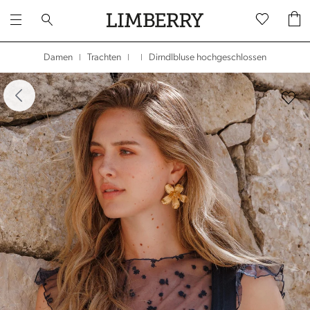
Dirndlbluse hochgeschlossen
Damen
Trachten
|
|
|
dergalerie überspringen