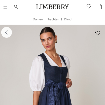
Dirndl
Damen
Trachten
|
|
dergalerie überspringen