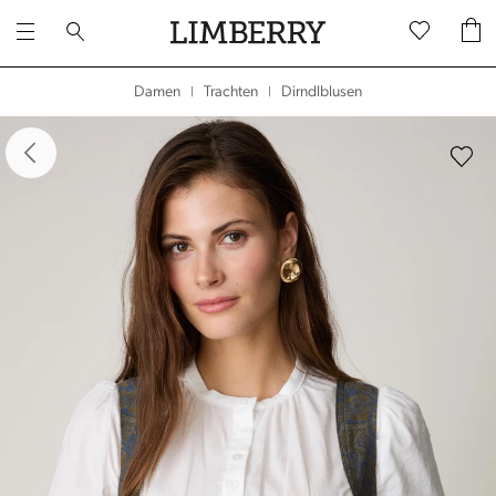
Dirndlblusen
Damen
Trachten
|
|
dergalerie überspringen