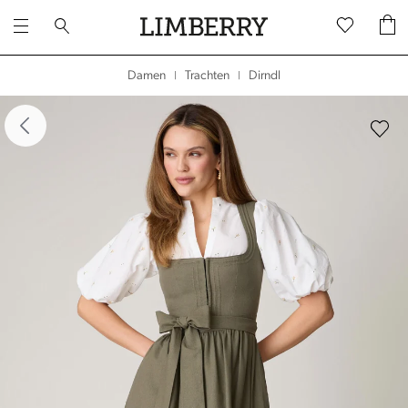
Dirndl
Damen
Trachten
|
|
dergalerie überspringen