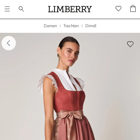
Dirndl
Damen
Trachten
|
|
dergalerie überspringen