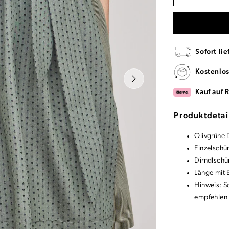
Sofort lie
Kostenlo
Kauf auf 
Produktdetai
Olivgrüne 
Einzelschü
Dirndlschü
Länge mit 
Hinweis: S
empfehlen 