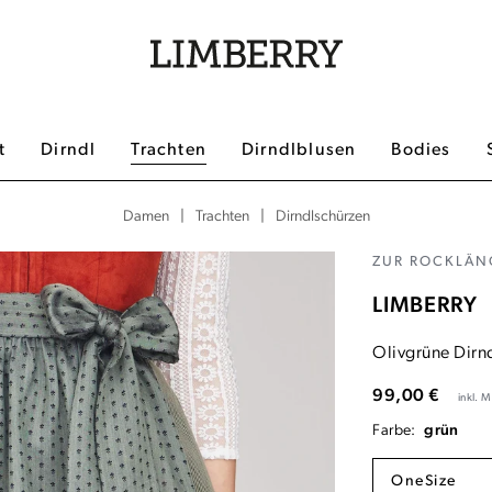
t
Dirndl
Trachten
Dirndlblusen
Bodies
|
|
Dirndlschürzen
Damen
Trachten
ZUR ROCKLÄNG
LIMBERRY
Olivgrüne Dirn
99,00 €
inkl. 
Farbe:
grün
OneSize