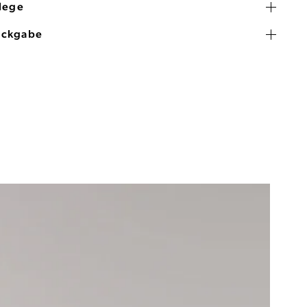
flege
ückgabe