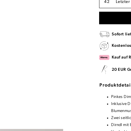
42
Letzter
Sofort lie
Kostenlo
Kauf auf 
20 EUR G
Produktdetai
Pinkes Dir
Inklusive D
Blumenmus
Zwei seitli
Dirndl mit 