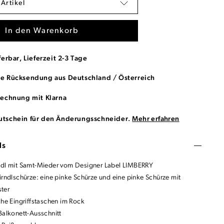
 Artikel
In den Warenkorb
ferbar, Lieferzeit 2-3 Tage
se Rücksendung aus Deutschland / Österreich
Rechnung mit Klarna
utschein für den Änderungsschneider.
Mehr erfahren
ls
ndl mit Samt-Mieder vom Designer Label LIMBERRY
irndlschürze: eine pinke Schürze und eine pinke Schürze mit
ter
che Eingriffstaschen im Rock
Balkonett-Ausschnitt