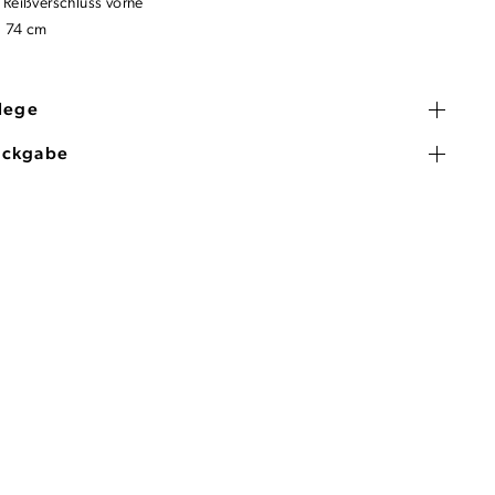
 Reißverschluss vorne
: 74 cm
flege
ückgabe