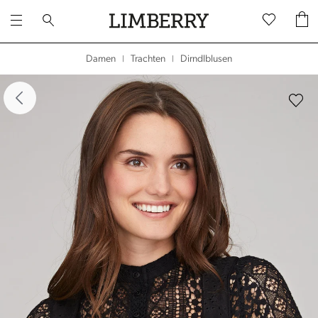
Dirndlblusen
Damen
Trachten
|
|
dergalerie überspringen