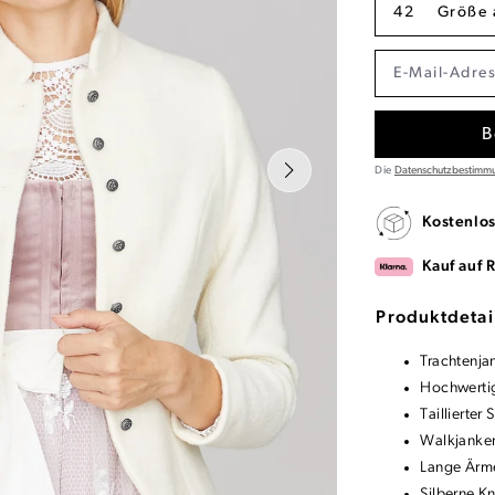
42
Größe 
B
Die
Datenschutzbestimm
Kostenlo
Kauf auf 
Produktdetai
Trachtenja
Hochwerti
Taillierter 
Walkjanker
Lange Ärm
Silberne Kn