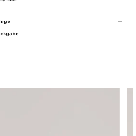
flege
ückgabe