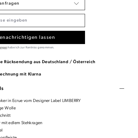
anfragen
enachrichtigen lassen
ungen
habe ich zur Kentniss genommen.
se Rücksendung aus Deutschland / Österreich
Rechnung mit Klarna
ls
nker in Ecrue vom Designer Label LIMBERRY
ge Wolle
Schnitt
 mit edlem Stehkragen
el
opfleiste