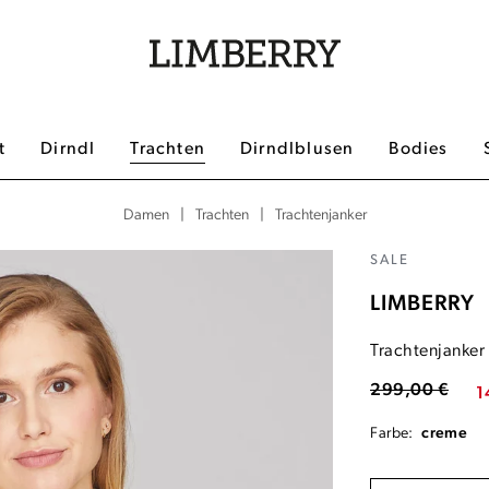
t
Dirndl
Trachten
Dirndlblusen
Bodies
|
|
Trachtenjanker
Damen
Trachten
SALE
LIMBERRY
Trachtenjanker 
299,00 €
1
Farbe:
creme