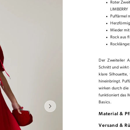
Roter Zwei
LIMBERRY
Puffärmel m
Herzförmig
Mieder mit
Rock aus f
Rocklänge
Der Zweiteiler 
Schnitt und wirk
klare Silhouette
hineinbringt. Puf
wirken durch die
funktioniert das 
Basics.
Material & P
Versand & R