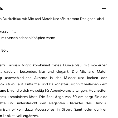
ls
 in Dunkelblau mit Mix and Match Knopfleiste vom Designer Label
Ausschnitt
e mit verschiedenen Knöpfen vorne
: 80 cm
Remi Parisian Night kombiniert tiefes Dunkelblau mit modernen
rkt dadurch besonders klar und elegant. Die Mix and Match
ngt unterschiedliche Akzente in das Mieder und lockert den
 stilvoll auf. Puffärmel und Balkonett-Ausschnitt verleihen dem
ne Linie, die sich vielseitig für Abendveranstaltungen, Hochzeiten
vents kombinieren lässt. Die Rocklänge von 80 cm sorgt für eine
uette und unterstreicht den eleganten Charakter des Dirndls.
nisch wirken dazu Accessoires in Silber, Samt oder dunklen
n Look stilvoll ergänzen.