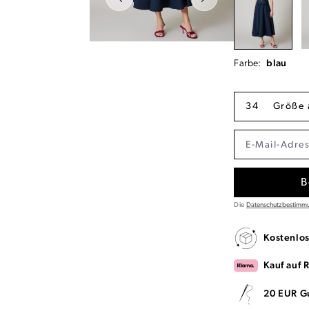
Farbe:
blau
34
Größe 
B
Die
Datenschutzbestimm
Kostenlo
Kauf auf 
20 EUR G