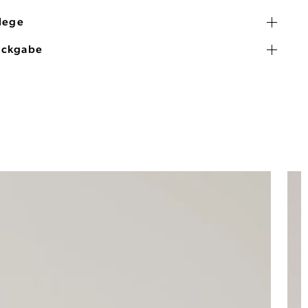
flege
ückgabe