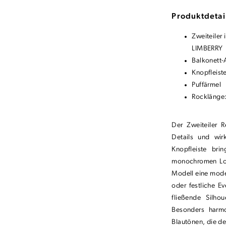
Produktdetai
Zweiteiler
LIMBERRY
Balkonett-
Knopfleist
Puffärmel
Rocklänge
Der Zweiteiler 
Details und wi
Knopfleiste bri
monochromen Look
Modell eine moder
oder festliche E
fließende Silho
Besonders harmo
Blautönen, die de