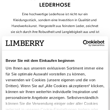
LEDERHOSE
Eine hochwertige Lederhose ist nicht nur ein
Kleidungsstück, sondern eine Investition in Qualität und
Handwerkskunst. Hergestellt aus feinstem Leder, zeichnet
sie sich durch ihre Robustheit und Langlebigkeit aus und ist
ein Must-have Stück für einen gelungenen Paarauftritt auf
der Wiesn. Mit den Jahren entwickelt das Leder eine
einzigartige Patina, die ihren Charme noch weiter
unterstreicht.
Bevor Sie mit dem Einkaufen beginnen
Jetzt entdecken
Um Ihnen aus unserem exklusiven Sortiment immer eine
für Sie optimale Auswahl vorstellen zu können,
verwenden wir Cookies (unsere eigenen und die von
Dritten). Wenn Sie auf „Alle Cookies akzeptieren“ klicken,
können wir Ihnen weiterhin individuelle Inspiration und
personalisierte Angebote anzeigen. Selbstverständlich
können Sie die Verwendung einiger oder aller Cookies
jederzeit in unseren Cookie-Einstellungen ändern oder