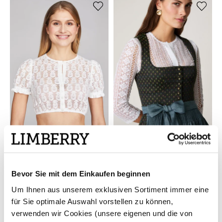
LIMBERRY
GOTTSEIDANK
Weiße Dirndlbluse mit kurzen
Weiße Dirndlbluse mit
Puffärmeln - FIORE
halblangen Ärmeln - VIKTORIA
129,00 €
229,00 €
99,00 €
(-23%)
Bevor Sie mit dem Einkaufen beginnen
SALE
Um Ihnen aus unserem exklusiven Sortiment immer eine
für Sie optimale Auswahl vorstellen zu können,
verwenden wir Cookies (unsere eigenen und die von