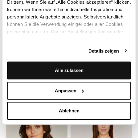
Dritten). Wenn Sie auf „Alle Cookies akzeptieren“ klicken,
können wir Ihnen weiterhin individuelle Inspiration und
personalisierte Angebote anzeigen. Selbstverständlich
können Sie die Verwendung einiger oder aller Cookies
jederzeit in unseren Cookie-Einstellungen ändern oder
widerrufen.
Details zeigen
Alle zulassen
LIMBERRY
LIMBERRY
Weiße Dirndlbluse mit Kreis-
Weiße Dirndlbluse Esther mit
Muster - ROWAN
Flügelarm - ESTHER
Anpassen
139,00 €
149,00 €
Ablehnen