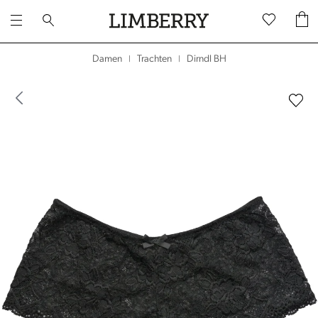
Dirndl BH
Damen
Trachten
|
|
dergalerie überspringen