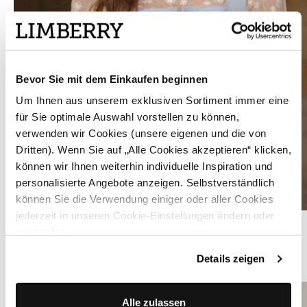
Bevor Sie mit dem Einkaufen beginnen
Um Ihnen aus unserem exklusiven Sortiment immer eine
für Sie optimale Auswahl vorstellen zu können,
verwenden wir Cookies (unsere eigenen und die von
Dritten). Wenn Sie auf „Alle Cookies akzeptieren“ klicken,
können wir Ihnen weiterhin individuelle Inspiration und
personalisierte Angebote anzeigen. Selbstverständlich
können Sie die Verwendung einiger oder aller Cookies
jederzeit in unseren Cookie-Einstellungen ändern oder
Dirndlbluse in Cremeweiß mit Blumenmuster - AMIRA CREMEWEISS
widerrufen.
Details zeigen
ÄHNLICHE PRODUKTE
Alle zulassen