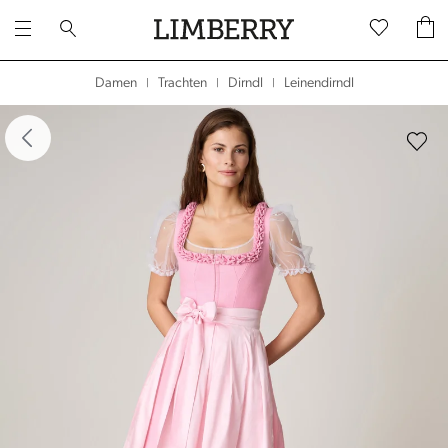
Leinendirndl
Damen
Trachten
Dirndl
|
|
|
dergalerie überspringen