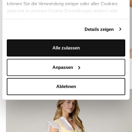
können Sie die Verwendung einiger oder aller Cookies
jederzeit in unseren Cookie-Einstellungen ändern oder
widerrufen.
Details zeigen
Alle zulassen
Transparente Dirndlbluse mit Flügelärmel - VALERIA TRANSPARENZ
Anpassen
MEHR IN DER FARBE
Ablehnen