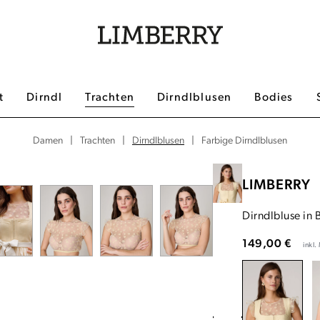
t
Dirndl
Trachten
Dirndlblusen
Bodies
|
|
Dirndlblusen
|
Farbige Dirndlblusen
Damen
Trachten
LIMBERRY
Dirndlbluse in 
149,00 €
inkl