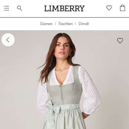
Dirndl
Damen
Trachten
|
|
dergalerie überspringen