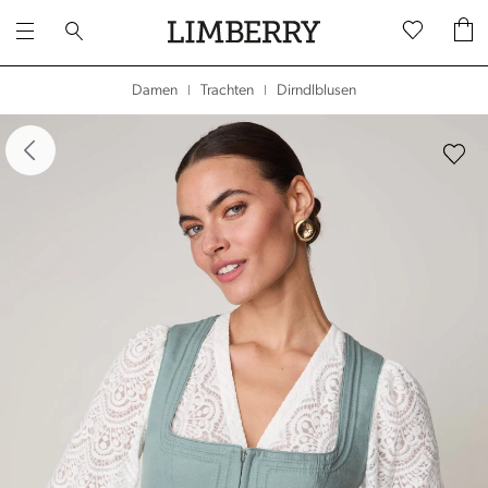
Dirndlblusen
Damen
Trachten
|
|
dergalerie überspringen