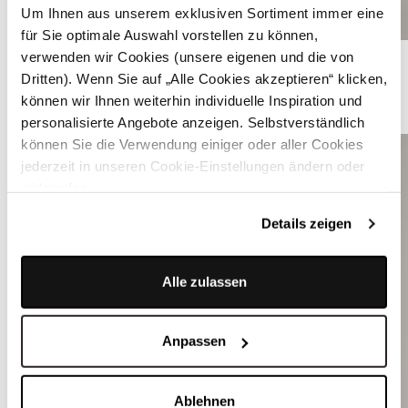
Um Ihnen aus unserem exklusiven Sortiment immer eine
für Sie optimale Auswahl vorstellen zu können,
Dunkelblaues strukturiertes Dirndl - RAVEN MARITIME NIGHT
verwenden wir Cookies (unsere eigenen und die von
Dritten). Wenn Sie auf „Alle Cookies akzeptieren“ klicken,
können wir Ihnen weiterhin individuelle Inspiration und
WEITERE DIRNDLBLUSEN
personalisierte Angebote anzeigen. Selbstverständlich
können Sie die Verwendung einiger oder aller Cookies
jederzeit in unseren Cookie-Einstellungen ändern oder
widerrufen.
Details zeigen
Alle zulassen
Anpassen
Ablehnen