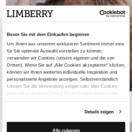
Bevor Sie mit dem Einkaufen beginnen
Um Ihnen aus unserem exklusiven Sortiment immer eine
für Sie optimale Auswahl vorstellen zu können,
verwenden wir Cookies (unsere eigenen und die von
Dritten). Wenn Sie auf „Alle Cookies akzeptieren“ klicken,
können wir Ihnen weiterhin individuelle Inspiration und
personalisierte Angebote anzeigen. Selbstverständlich
können Sie die Verwendung einiger oder aller Cookies
jederzeit in unseren Cookie-Einstellungen ändern oder
Dirndlbluse in Khaki mit Blumenmuster - AMIRA KHAKI
widerrufen.
Details zeigen
ÄHNLICHE PRODUKTE
Alle zulassen