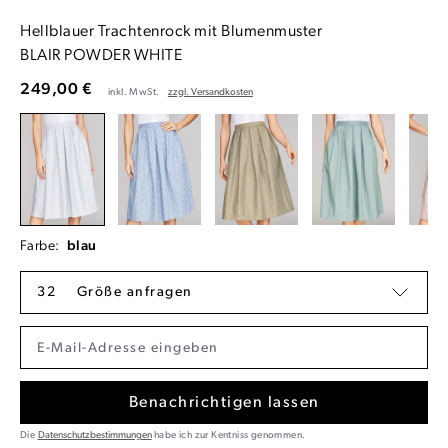
Hellblauer Trachtenrock mit Blumenmuster
BLAIR POWDER WHITE
249,00 €
inkl. MwSt.
zzgl. Versandkosten
Farbe:
blau
32
Größe anfragen
Benachrichtigen lassen
Die
Datenschutzbestimmungen
habe ich zur Kentniss genommen.