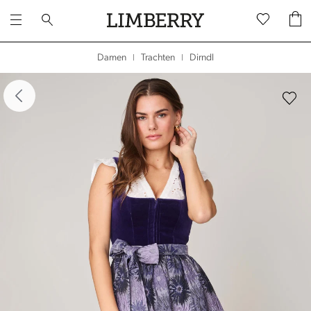
Dirndl
Damen
Trachten
|
|
dergalerie überspringen