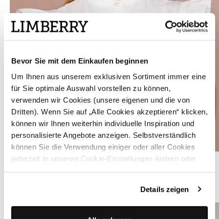
Bevor Sie mit dem Einkaufen beginnen
Um Ihnen aus unserem exklusiven Sortiment immer eine
für Sie optimale Auswahl vorstellen zu können,
verwenden wir Cookies (unsere eigenen und die von
Dritten). Wenn Sie auf „Alle Cookies akzeptieren“ klicken,
können wir Ihnen weiterhin individuelle Inspiration und
personalisierte Angebote anzeigen. Selbstverständlich
können Sie die Verwendung einiger oder aller Cookies
jederzeit in unseren Cookie-Einstellungen ändern oder
Hochgeschlossene Dirndlbluse mit Flügelärmel - NORA UNI
widerrufen.
ÄHNLICHE STYLES LIMBERRY
Details zeigen