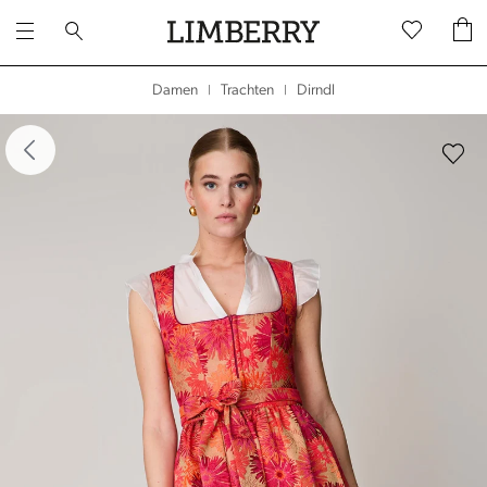
Dirndl
Damen
Trachten
|
|
dergalerie überspringen