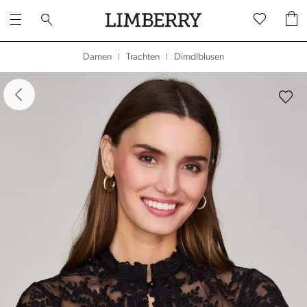
Dirndlblusen
Damen
Trachten
|
|
dergalerie überspringen