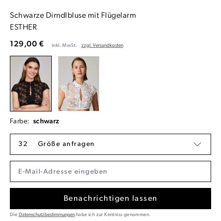
Schwarze Dirndlbluse mit Flügelarm
ESTHER
129,00 €
inkl. MwSt.
zzgl. Versandkosten
Farbe:
schwarz
32
Größe anfragen
Benachrichtigen lassen
Die
Datenschutzbestimmungen
habe ich zur Kentniss genommen.