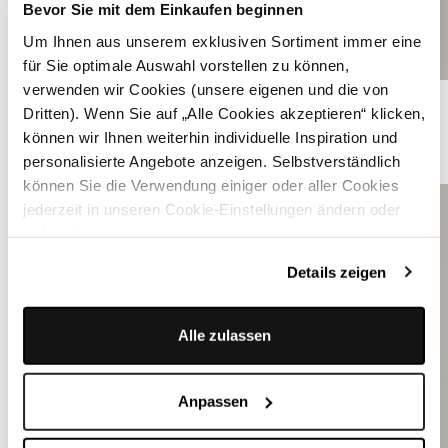
Bevor Sie mit dem Einkaufen beginnen
Um Ihnen aus unserem exklusiven Sortiment immer eine
für Sie optimale Auswahl vorstellen zu können,
verwenden wir Cookies (unsere eigenen und die von
Dunkelblaues Dirndl mit Puffärmeln - CORALIE CHATEAU BLUE
Dritten). Wenn Sie auf „Alle Cookies akzeptieren“ klicken,
können wir Ihnen weiterhin individuelle Inspiration und
ÄHNLICHE PRODUKTE
personalisierte Angebote anzeigen. Selbstverständlich
können Sie die Verwendung einiger oder aller Cookies
jederzeit in unseren Cookie-Einstellungen ändern oder
widerrufen.
Details zeigen
Alle zulassen
Anpassen