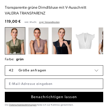
Transparente grüne Dirndlbluse mit V-Ausschnitt
VALERIA TRANSPARENZ
119,00 €
inkl. MwSt.
zzgl. Versandkosten
Farbe:
grün
42
Größe anfragen
Benachrichtigen lassen
Die
Datenschutzbestimmungen
habe ich zur Kentniss genommen.