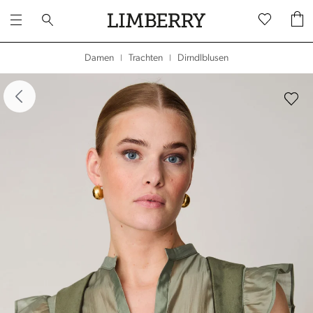
Dirndlblusen
Damen
Trachten
|
|
dergalerie überspringen