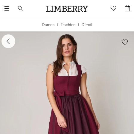
Dirndl
Damen
Trachten
|
|
dergalerie überspringen