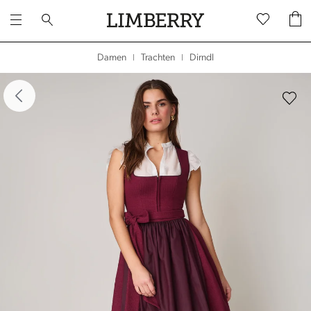
Dirndl
Damen
Trachten
|
|
dergalerie überspringen