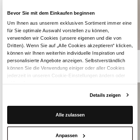
Bevor Sie mit dem Einkaufen beginnen
Um Ihnen aus unserem exklusiven Sortiment immer eine
für Sie optimale Auswahl vorstellen zu können,
verwenden wir Cookies (unsere eigenen und die von
Dritten). Wenn Sie auf „Alle Cookies akzeptieren“ klicken,
können wir Ihnen weiterhin individuelle Inspiration und
Dirndl in Rosa mit Velours Mieder - SORAIA DUSTY ROSE
personalisierte Angebote anzeigen. Selbstverständlich
können Sie die Verwendung einiger oder aller Cookies
ÄHNLICHE PRODUKTE
jederzeit in unseren Cookie-Einstellungen ändern oder
widerrufen.
Details zeigen
Alle zulassen
Anpassen