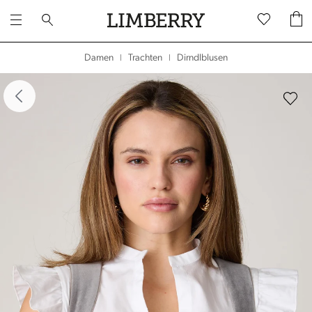
Dirndlblusen
Damen
Trachten
|
|
dergalerie überspringen