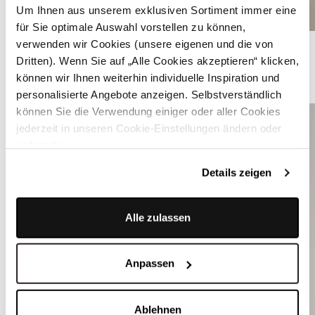
Um Ihnen aus unserem exklusiven Sortiment immer eine
für Sie optimale Auswahl vorstellen zu können,
Graues Dirndl mit Samt-Mieder - DELILAH SKYLIGHT GREY
verwenden wir Cookies (unsere eigenen und die von
Dritten). Wenn Sie auf „Alle Cookies akzeptieren“ klicken,
können wir Ihnen weiterhin individuelle Inspiration und
ÄHNLICHE STYLES
personalisierte Angebote anzeigen. Selbstverständlich
können Sie die Verwendung einiger oder aller Cookies
jederzeit in unseren Cookie-Einstellungen ändern oder
widerrufen.
Details zeigen
Alle zulassen
Anpassen
Ablehnen