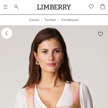
Dirndlblusen
Damen
Trachten
|
|
dergalerie überspringen