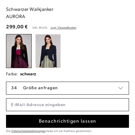
Schwarzer Walkjanker
AURORA
299,00 €
inkl. MwSt.
zzgl. Versandkosten
Farbe:
schwarz
34
Größe anfragen
Benachrichtigen lassen
Die
Datenschutzbestimmungen
habe ich zur Kentniss genommen.