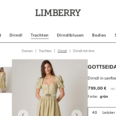
t
Dirndl
Trachten
Dirndlblusen
Bodies
|
|
Dirndl
|
Dirndl mit Arm
Damen
Trachten
GOTTSEID
Dirndl in sanft
799,00 €
inkl
Farbe:
grün
40
Letzter