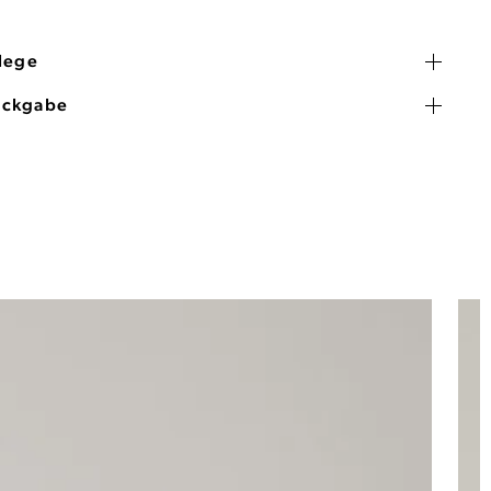
flege
ückgabe