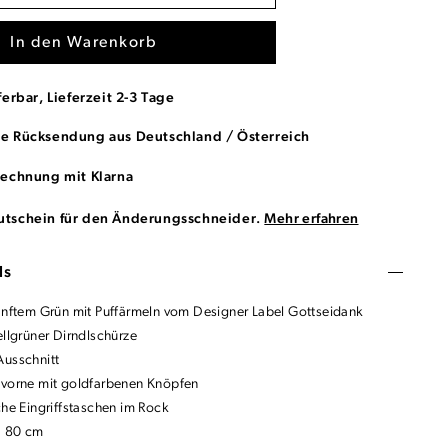
In den Warenkorb
ferbar, Lieferzeit 2-3 Tage
se Rücksendung aus Deutschland / Österreich
Rechnung mit Klarna
utschein für den Änderungsschneider.
Mehr erfahren
ls
sanftem Grün mit Puffärmeln vom Designer Label Gottseidank
ellgrüner Dirndlschürze
Ausschnitt
 vorne mit goldfarbenen Knöpfen
che Eingriffstaschen im Rock
: 80 cm