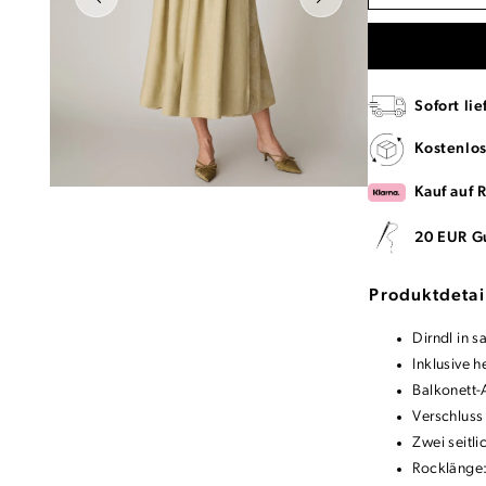
Sofort lie
Kostenlo
Kauf auf 
20 EUR G
Produktdetai
Dirndl in 
Inklusive h
Balkonett-
Verschluss
Zwei seitli
Rocklänge