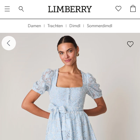
Sommerdirndl
Damen
Trachten
Dirndl
|
|
|
dergalerie überspringen