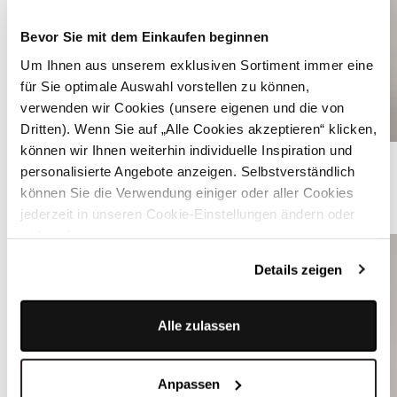
Bevor Sie mit dem Einkaufen beginnen
Um Ihnen aus unserem exklusiven Sortiment immer eine
für Sie optimale Auswahl vorstellen zu können,
verwenden wir Cookies (unsere eigenen und die von
Dritten). Wenn Sie auf „Alle Cookies akzeptieren“ klicken,
können wir Ihnen weiterhin individuelle Inspiration und
Weinrotes strukturiertes Dirndl - RAVEN RHODODENDRON
personalisierte Angebote anzeigen. Selbstverständlich
können Sie die Verwendung einiger oder aller Cookies
ÄHNLICHE PRODUKTE
jederzeit in unseren Cookie-Einstellungen ändern oder
widerrufen.
Details zeigen
Alle zulassen
Anpassen