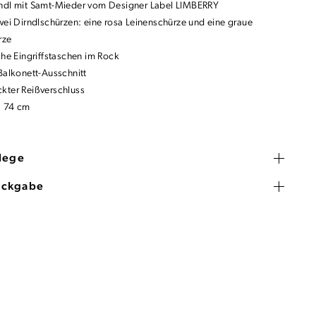
ndl mit Samt-Mieder vom Designer Label LIMBERRY
zwei Dirndlschürzen: eine rosa Leinenschürze und eine graue
rze
iche Eingriffstaschen im Rock
Balkonett-Ausschnitt
kter Reißverschluss
: 74 cm
flege
ückgabe