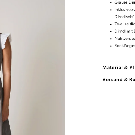
Graues Dir
Inklusive 
Dirndlschü
Zwei seitl
Dirndl mit 
Nahtverdec
Rocklänge
Material & P
Versand & R