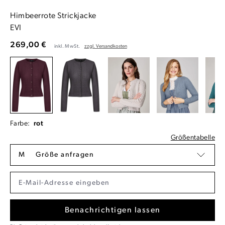
Himbeerrote Strickjacke
EVI
269,00 €
inkl. MwSt.
zzgl. Versandkosten
Farbe:
rot
Größentabelle
M
Größe anfragen
Benachrichtigen lassen