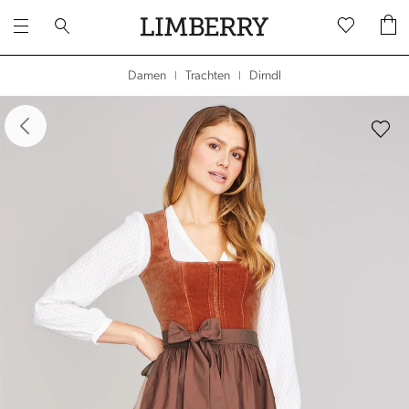
Dirndl
Damen
Trachten
|
|
dergalerie überspringen