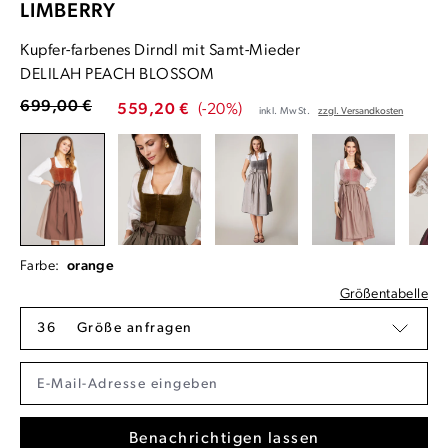
LIMBERRY
Kupfer-farbenes Dirndl mit Samt-Mieder
DELILAH PEACH BLOSSOM
699,00 €
559,20 €
(-20%)
inkl. MwSt.
zzgl. Versandkosten
Farbe:
orange
Größentabelle
36
Größe anfragen
Benachrichtigen lassen