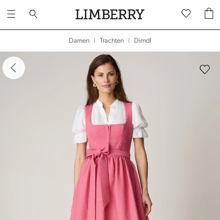
Dirndl
Damen
Trachten
|
|
dergalerie überspringen