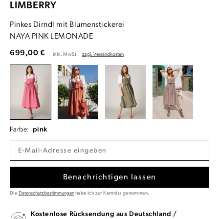
LIMBERRY
Pinkes Dirndl mit Blumenstickerei
NAYA PINK LEMONADE
699,00 €
inkl. MwSt.
zzgl. Versandkosten
Farbe:
pink
Benachrichtigen lassen
Die
Datenschutzbestimmungen
habe ich zur Kentniss genommen.
Kostenlose Rücksendung aus Deutschland /