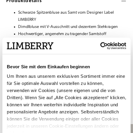
Produktdetails
Schwarze Spitzenbluse aus Samt vom Designer Label
LIMBERRY
Dirndlbluse mit V-Ausschnitt und dezentem Stehkragen
Hochwertiger, angenehm zu tragender Samtstoff
Knopfleiste vorne
Halblange Ärmel mit leichtem Puff und elastischem
Gummisaum
Bevor Sie mit dem Einkaufen beginnen
Um Ihnen aus unserem exklusiven Sortiment immer eine
Material & Pflege
für Sie optimale Auswahl vorstellen zu können,
Versand & Rückgabe
verwenden wir Cookies (unsere eigenen und die von
Dritten). Wenn Sie auf „Alle Cookies akzeptieren“ klicken,
können wir Ihnen weiterhin individuelle Inspiration und
personalisierte Angebote anzeigen. Selbstverständlich
DAS PASST DAZU
können Sie die Verwendung einiger oder aller Cookies
jederzeit in unseren Cookie-Einstellungen ändern oder
widerrufen.