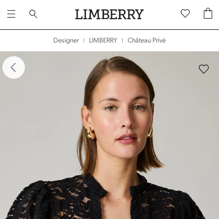
Château Privé
Designer
LIMBERRY
|
|
dergalerie überspringen