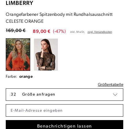
LIMBERRY
Orangefarbener Spitzenbody mit Rundhalsausschnitt
CELESTE ORANGE
169,00 €
89,00 €
(-47%)
inkl. MwSt.
zzgl. Versandkosten
Farbe:
orange
Größentabelle
32
Größe anfragen
Benachrichtigen lassen