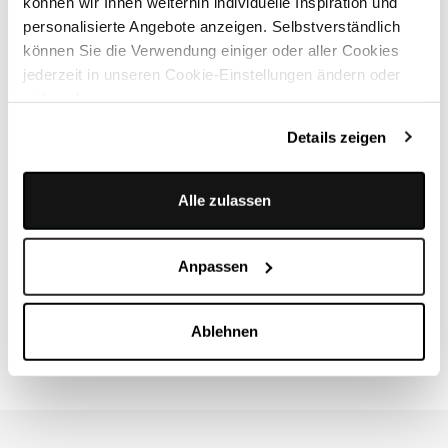
können wir Ihnen weiterhin individuelle Inspiration und
Rosa-farbene Einzelschürze in Seidenoptik vom Designer
personalisierte Angebote anzeigen. Selbstverständlich
Label LIMBERRY
können Sie die Verwendung einiger oder aller Cookies
Einzelschürze aus hochwertiger Qualität
jederzeit in unseren Cookie-Einstellungen ändern oder
Dirndlschürze im Bund gerafft
widerrufen.
Länge mit Bund: 73 cm
Hinweis: Sollte die Schürze für ein anderes Modell benötigt
Details zeigen
werden, empfehlen wir, die Schürze eine Handbreit kürzer
zu nehmen.
Alle zulassen
Material & Pflege
Anpassen
Versand & Rückgabe
Ablehnen