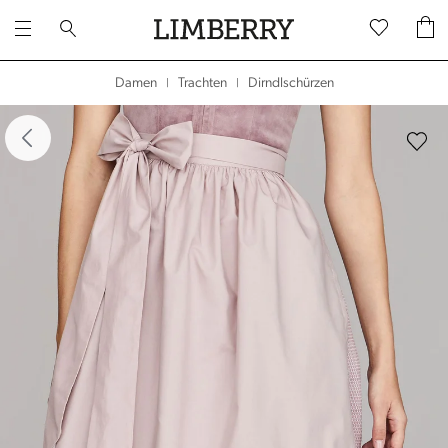
Dirndlschürzen
Damen
Trachten
|
|
dergalerie überspringen