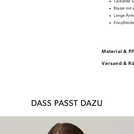
Taillierter 
Blazer mit
Lange Ärm
Knopfleist
Material & P
Versand & R
DASS PASST DAZU