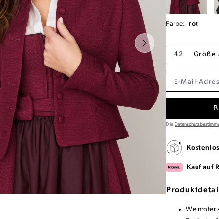
Farbe:
rot
42
Größe 
B
Die
Datenschutzbestimm
Kostenlo
Kauf auf 
Produktdetai
Weinroter 