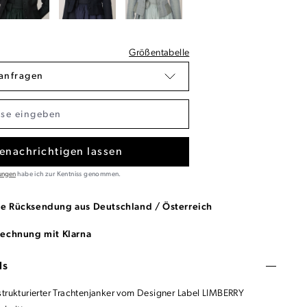
Größentabelle
anfragen
enachrichtigen lassen
ungen
habe ich zur Kentniss genommen.
se Rücksendung aus Deutschland / Österreich
Rechnung mit Klarna
ls
strukturierter Trachtenjanker vom Designer Label LIMBERRY