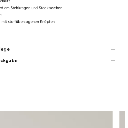
Schnitt
 edlem Stehkragen und Stecktaschen
el
e mit stoffüberzogenen Knöpfen
flege
ückgabe