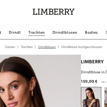
t
Dirndl
Trachten
Dirndlblusen
Bodies
|
|
Dirndlblusen
|
Dirndlbluse hochgeschlossen
Damen
Trachten
LIMBERRY
Dirndlbluse in
159,00 €
inkl