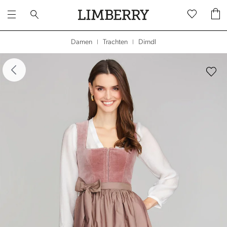
Dirndl
Damen
Trachten
|
|
dergalerie überspringen